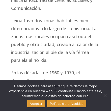
hasta la Facultad de Ciencias Sociales y
Comunicación.
Leioa tuvo dos zonas habitables bien
diferenciadas a lo largo de su historia. Las
zonas más rurales ocupan casi todo el
pueblo y otra ciudad, creada al calor de la
industrialización al pie de la vía férrea
paralela al río Ría.
En las décadas de 1960 y 1970, el
desarrollo económico causó una
Usamos cookies para asegurar que te damos la mejor
tendencia importante de personas que
experiencia en nuestra web. Si continúas usando este sitio,
podrían establecerse en Leoia. Este
asumiremos que estás de acuerdo con ello.
movimiento estadístico de la población
Aceptar
Política de privacidad