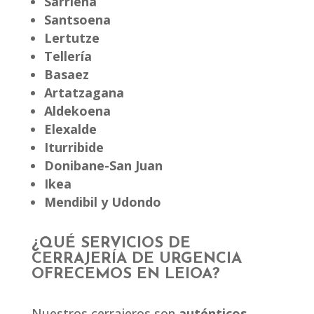
Sarriena
Santsoena
Lertutze
Tellería
Basaez
Artatzagana
Aldekoena
Elexalde
Iturribide
Donibane-San Juan
Ikea
Mendibil y Udondo
¿QUÉ SERVICIOS DE
CERRAJERÍA DE URGENCIA
OFRECEMOS EN LEIOA?
Nuestros cerrajeros son
auténticos